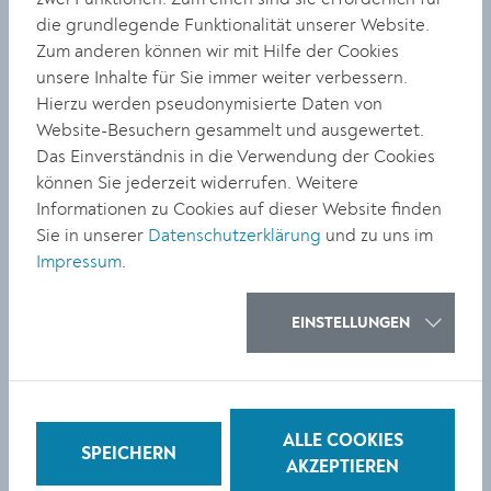
Beteiligten.
die grundlegende Funktionalität unserer Website.
Ein weiterer Höhepunkt, neben der Verleihung für den
Zum anderen können wir mit Hilfe der Cookies
besten Beitrag zum Gesunde-Schule-Projekt, war die
unsere Inhalte für Sie immer weiter verbessern.
Übergabe der Schwimmabzeichen: Die
Hierzu werden pseudonymisierte Daten von
Erstklässlerinnen und Erstklässler hatten im Rahmen
Website-Besuchern gesammelt und ausgewertet.
der Schwimmwoche fleißig geübt und konnten je nach
Das Einverständnis in die Verwendung der Cookies
Leistung verschiedene Abzeichen – vom
können Sie jederzeit widerrufen. Weitere
Frühschwimmer bis zum Freischwimmer – mit nach
Informationen zu Cookies auf dieser Website finden
Hause nehmen.
Sie in unserer
Datenschutzerklärung
und zu uns im
Zusätzlich fand ein spannendes Wettschwimmen statt,
Impressum
.
bei dem die schnellsten Schwimmerinnen und
Schwimmer ermittelt und im Rahmen der
EINSTELLUNGEN
Abschlussfeier feierlich gekürt wurden.
Abgerundet wurde die Feier durch Beiträge der 4.
Klassen, die mit kurzen Rückblicken auf ihre Schulzeit
an unserer Schule Abschied nahmen. Mit viel Herz und
ALLE COOKIES
SPEICHERN
Humor ließen sie ihre Jahre in der Mittelschule Krems
AKZEPTIEREN
Revue passieren und sorgten damit für einen