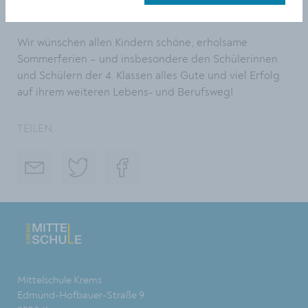
bewegenden Abschluss.
Wir wünschen allen Kindern schöne, erholsame
Sommerferien – und insbesondere den Schülerinnen
und Schülern der 4. Klassen alles Gute und viel Erfolg
auf ihrem weiteren Lebens- und Berufsweg!
TEILEN
Mittelschule Krems
Edmund-Hofbauer-Straße 9