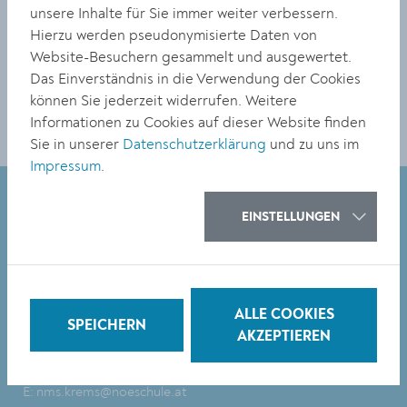
unsere Inhalte für Sie immer weiter verbessern.
Hierzu werden pseudonymisierte Daten von
Website-Besuchern gesammelt und ausgewertet.
Das Einverständnis in die Verwendung der Cookies
können Sie jederzeit widerrufen. Weitere
Informationen zu Cookies auf dieser Website finden
Sie in unserer
Datenschutzerklärung
und zu uns im
Impressum
.
EINSTELLUNGEN
Mittelschule Krems
Edmund-Hofbauer-Straße 9
3500 Krems
ALLE COOKIES
SPEICHERN
AKZEPTIEREN
T: +43 2732/801-3000
E:
nms.krems@noeschule.at